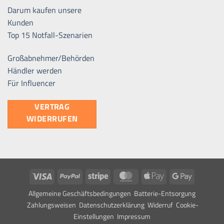
Darum kaufen unsere
Kunden
Top 15 Notfall-Szenarien
Großabnehmer/Behörden
Händler werden
Für Influencer
VERTRAG
WIDERRUFEN
Visa
PayPal
Stripe
MasterCard
Apple
Google
Pay
Pay
Allgemeine Geschäftsbedingungen
Batterie-Entsorgung
Zahlungsweisen
Datenschutzerklärung
Widerruf
Cookie-
Einstellungen
Impressum